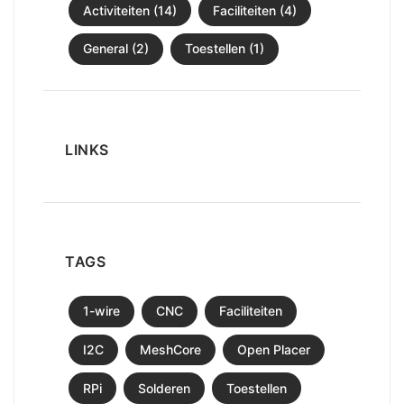
Activiteiten (14)
Faciliteiten (4)
General (2)
Toestellen (1)
LINKS
TAGS
1-wire
CNC
Faciliteiten
I2C
MeshCore
Open Placer
RPi
Solderen
Toestellen